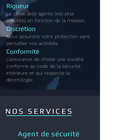
Rigueur
Le choix de(s) agents le(s) plus
adapté(s) en fonction de la mission.
Discrétion
Nous assurons votre protection sans
perturber vos activités.
Conformité
L’assurance de choisir une société
conforme au code de la sécurité
intérieure et qui respecte la
déontologie.
NOS SERVICES
Agent de sécurité