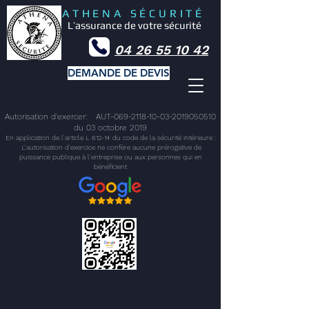
ATHENA SÉCURITÉ
L’assurance de votre sécurité
04 26 55 10 42
DEMANDE DE DEVIS
Autorisation d'exercer: AUT-069-2118-10-03-2019050510
du 03 octobre 2019
En application de l'article L 612-14 du code de la sécurité intérieure :
L'autorisation d'exercice ne confère aucune prérogative de
puissance publique à l'entreprise ou aux personnes qui en
bénéficient