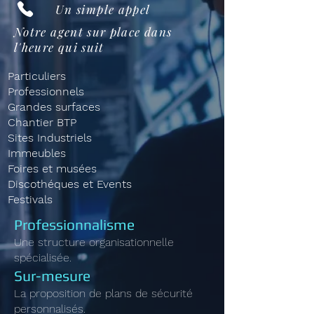
Un simple appel
Notre agent sur place dans
l'heure qui suit
Particuliers
Professionnels
Grandes surfaces
Chantier BTP
Sites Industriels
Immeubles
Foires et musées
Discothéques et Events
Festivals
Professionnalisme
Une structure organisationnelle
spécialisée.
Sur-mesure
La proposition de plans de sécurité
personnalisés.