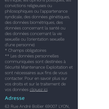
ethnique, les opinions politiques, les
convictions religieuses ou
philosophiques ou l'appartenance
syndicale, des données génétiques,
des données biométriques, des
données concernant la santé ou
des données concernant la vie
sexuelle ou l'orientation sexuelle
d’une personne)
* Champs obligatoires
** Les données personnelles
communiquées sont destinées à
Sécurité Maintenance Exploitation et
sont nécessaires aux fins de vous
contacter. Pour en savoir plus sur
vos droits et sur le traitement de
vos données
cliquez ici
.
Adresse
63 Rue André Bollier 69007 LYON,