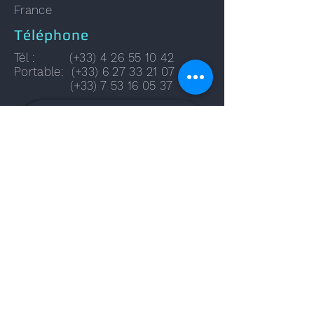
France
Téléphone
Tél : (+33)
4 26 55 10 42
Portable: (+33)
6 27 33 21 07
(+33)
7 53 16 05 37
Envoyez-nous un message
et nous vous répondrons
rapidement.
Prénom
Nom de famille
Téléphone