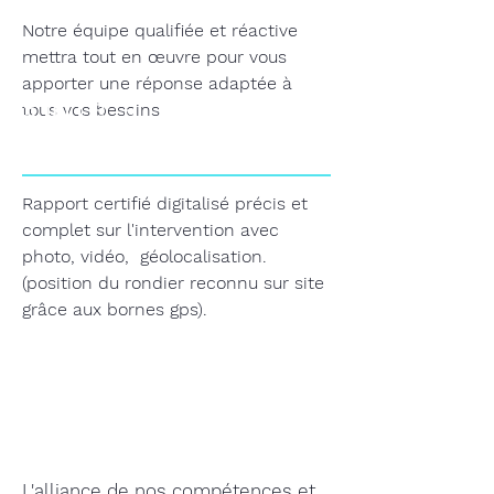
Notre équipe qualifiée et réactive
mettra tout en œuvre pour vous
apporter une réponse adaptée à
Suite à
tous vos besoins
l'intervention
Rapport certifié digitalisé précis et
complet sur l'intervention avec
photo, vidéo, géolocalisation.
(position du rondier reconnu sur site
grâce aux bornes gps).
L'alliance de nos compétences et